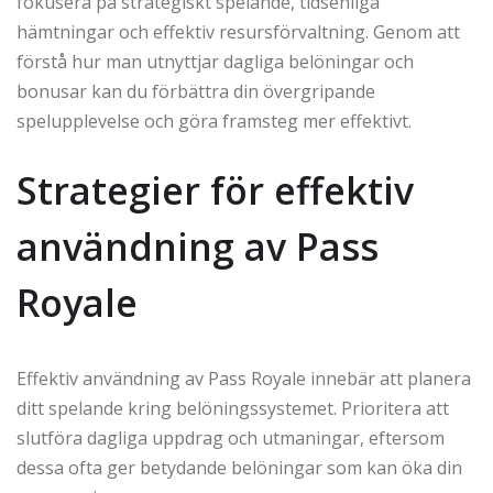
fokusera på strategiskt spelande, tidsenliga
hämtningar och effektiv resursförvaltning. Genom att
förstå hur man utnyttjar dagliga belöningar och
bonusar kan du förbättra din övergripande
spelupplevelse och göra framsteg mer effektivt.
Strategier för effektiv
användning av Pass
Royale
Effektiv användning av Pass Royale innebär att planera
ditt spelande kring belöningssystemet. Prioritera att
slutföra dagliga uppdrag och utmaningar, eftersom
dessa ofta ger betydande belöningar som kan öka din