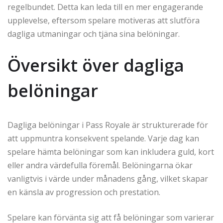
regelbundet. Detta kan leda till en mer engagerande
upplevelse, eftersom spelare motiveras att slutföra
dagliga utmaningar och tjäna sina belöningar.
Översikt över dagliga
belöningar
Dagliga belöningar i Pass Royale är strukturerade för
att uppmuntra konsekvent spelande. Varje dag kan
spelare hämta belöningar som kan inkludera guld, kort
eller andra värdefulla föremål. Belöningarna ökar
vanligtvis i värde under månadens gång, vilket skapar
en känsla av progression och prestation.
Spelare kan förvänta sig att få belöningar som varierar