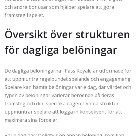
och andra bonusar som hjälper spelare att göra
framsteg i spelet.
Översikt över strukturen
för dagliga belöningar
De dagliga belöningarna i Pass Royale är utformade för
att uppmuntra regelbundet spelande och engagemang.
Spelare kan hämta belöningar varje dag, där värdet och
typen av belöningar varierar beroende på deras
framsteg och den specifika dagen. Denna struktur
uppmuntrar spelare att logga in konsekvent för att
maximera sina fördelar.
Varje dag har vanligtvis en annan belöning, som kan