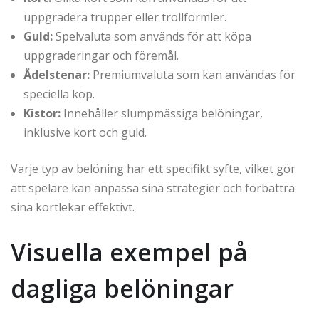
uppgradera trupper eller trollformler.
Guld:
Spelvaluta som används för att köpa
uppgraderingar och föremål.
Ädelstenar:
Premiumvaluta som kan användas för
speciella köp.
Kistor:
Innehåller slumpmässiga belöningar,
inklusive kort och guld.
Varje typ av belöning har ett specifikt syfte, vilket gör
att spelare kan anpassa sina strategier och förbättra
sina kortlekar effektivt.
Visuella exempel på
dagliga belöningar