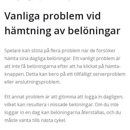
Vanliga problem vid
hämtning av belöningar
Spelare kan stöta på flera problem när de försöker
hämta sina dagliga belöningar. Ett vanligt problem är
att inte få belöningarna efter att ha klickat på hämta-
knappen. Detta kan bero på ett tillfälligt serverproblem
eller anslutningsproblem.
Ett annat problem är att glömma att logga in dagligen,
vilket kan resultera i missade belöningar. Om du inte
loggar in en dag kan belöningarna återställas, och du
måste vänta tills nästa cykel.