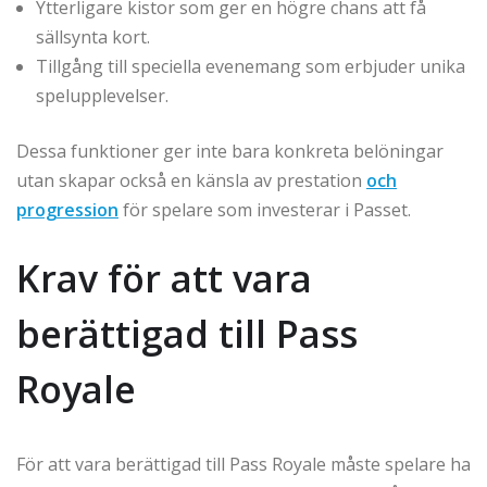
Ytterligare kistor som ger en högre chans att få
sällsynta kort.
Tillgång till speciella evenemang som erbjuder unika
spelupplevelser.
Dessa funktioner ger inte bara konkreta belöningar
utan skapar också en känsla av prestation
och
progression
för spelare som investerar i Passet.
Krav för att vara
berättigad till Pass
Royale
För att vara berättigad till Pass Royale måste spelare ha