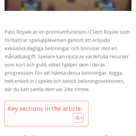
Pass Royale är en premiumfunktion i Clash Royale som
förbättrar spelupplevelsen genom att erbjuda
exklusiva dagliga belöningar och bonusar mot en
månadsavgift. Spelare kan njuta av värdefulla resurser
som kort och guld, vilket hjälper dem i deras
progression. För att hämta dessa belöningar, logga
helt enkelt in i spelet och besök belöningssektionen,
där du kan samla dem var 24:e timme.
Key sections in the article: