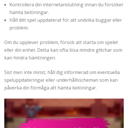
Kontrollera din internetanslutning innan du försöker
hämta belöningar.
Håll ditt spel uppdaterat för att undvika buggar eller
problem.
Om du upplever problem, försök att starta om spelet
eller din enhet. Detta kan ofta lösa mindre glitchar som
kan hindra hämtningen.
Sist men inte minst, håll dig informerad om eventuella
speluppdateringar eller underhållsscheman som kan
påverka din förmåga att hämta belöningar.