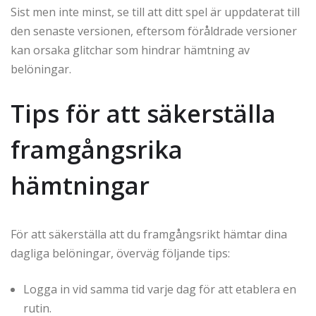
Sist men inte minst, se till att ditt spel är uppdaterat till
den senaste versionen, eftersom föråldrade versioner
kan orsaka glitchar som hindrar hämtning av
belöningar.
Tips för att säkerställa
framgångsrika
hämtningar
För att säkerställa att du framgångsrikt hämtar dina
dagliga belöningar, överväg följande tips:
Logga in vid samma tid varje dag för att etablera en
rutin.