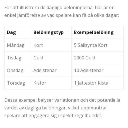
För att illustrera de dagliga belöningarna, här är en
enkel jämförelse av vad spelare kan få på olika dagar:
Dag
Belöningstyp
Exempelbelöning
Måndag
Kort
5 Sällsynta Kort
Tisdag
Guld
2000 Guld
Onsdag
Ädelstenar
10 Ädelstenar
Torsdag
Kistor
1 Jättestor Kista
Dessa exempel belyser variationen och det potentiella
värdet av dagliga belöningar, vilket uppmuntrar
spelare att engagera sig i spelet regelbundet.