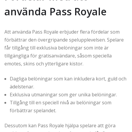
använda Pass Royale
Att använda Pass Royale erbjuder flera fördelar som
förbättrar den övergripande spelupplevelsen. Spelare
får tillgång till exklusiva belöningar som inte är
tillgängliga för gratisanvändare, såsom speciella
emotes, skins och ytterligare kistor.
Dagliga belöningar som kan inkludera kort, guld och
ädelstenar.
Exklusiva utmaningar som ger unika belöningar.
Tillgång till en speciell nivå av belöningar som
förbättrar spelandet.
Dessutom kan Pass Royale hjälpa spelare att göra