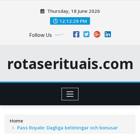
Skip
Thursday, 18 June 2026
to
content
12:12:30 PM
Follow Us
rotaserituais.com
Home
Pass Royale: Dagliga belöningar och bonusar