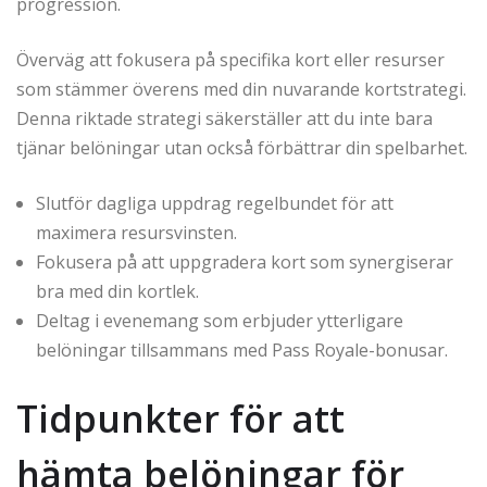
progression.
Överväg att fokusera på specifika kort eller resurser
som stämmer överens med din nuvarande kortstrategi.
Denna riktade strategi säkerställer att du inte bara
tjänar belöningar utan också förbättrar din spelbarhet.
Slutför dagliga uppdrag regelbundet för att
maximera resursvinsten.
Fokusera på att uppgradera kort som synergiserar
bra med din kortlek.
Deltag i evenemang som erbjuder ytterligare
belöningar tillsammans med Pass Royale-bonusar.
Tidpunkter för att
hämta belöningar för