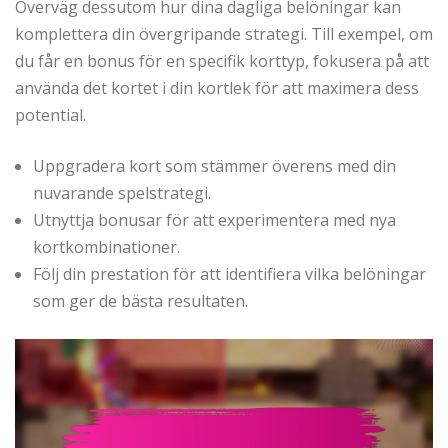
Överväg dessutom hur dina dagliga belöningar kan
komplettera din övergripande strategi. Till exempel, om
du får en bonus för en specifik korttyp, fokusera på att
använda det kortet i din kortlek för att maximera dess
potential.
Uppgradera kort som stämmer överens med din
nuvarande spelstrategi.
Utnyttja bonusar för att experimentera med nya
kortkombinationer.
Följ din prestation för att identifiera vilka belöningar
som ger de bästa resultaten.