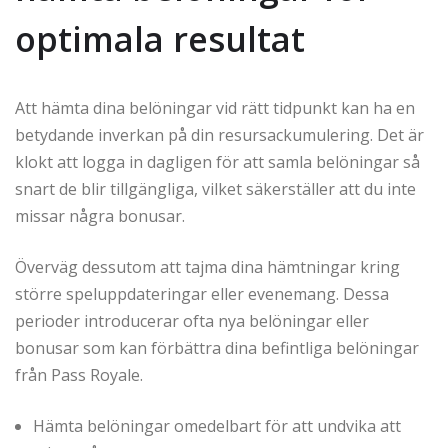
optimala resultat
Att hämta dina belöningar vid rätt tidpunkt kan ha en
betydande inverkan på din resursackumulering. Det är
klokt att logga in dagligen för att samla belöningar så
snart de blir tillgängliga, vilket säkerställer att du inte
missar några bonusar.
Överväg dessutom att tajma dina hämtningar kring
större speluppdateringar eller evenemang. Dessa
perioder introducerar ofta nya belöningar eller
bonusar som kan förbättra dina befintliga belöningar
från Pass Royale.
Hämta belöningar omedelbart för att undvika att