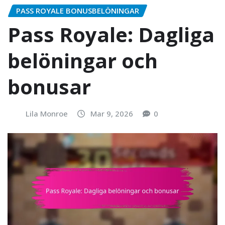
PASS ROYALE BONUSBELÖNINGAR
Pass Royale: Dagliga
belöningar och
bonusar
Lila Monroe
Mar 9, 2026
0