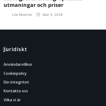
utmaningar och priser
Lila Monroe
Mar 9, 2026
Juridiskt
Användarvillkor
Cookiepolicy
Din integritet
Kontakta oss
Vilka vi är