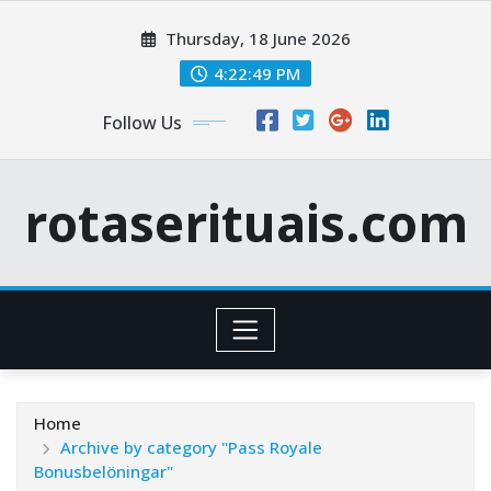
Skip
Thursday, 18 June 2026
to
content
4:22:50 PM
Follow Us
rotaserituais.com
Home
Archive by category "Pass Royale
Bonusbelöningar"