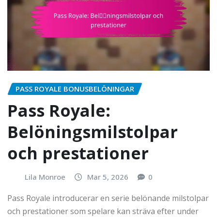
PASS ROYALE BONUSBELÖNINGAR
Pass Royale:
Belöningsmilstolpar
och prestationer
Lila Monroe
Mar 5, 2026
0
Pass Royale introducerar en serie belönande milstolpar
och prestationer som spelare kan sträva efter under