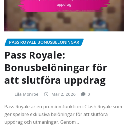
PASS ROYALE BONUSBELÖNINGAR
Pass Royale:
Bonusbelöningar för
att slutföra uppdrag
Lila Monroe
Mar 2, 2026
0
Pass Royale är en premiumfunktion i Clash Royale som
ger spelare exklusiva belöningar för att slutföra
uppdrag och utmaningar. Genom…