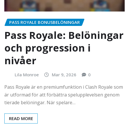
PASS ROYALE BONUSBELÖNINGAR
Pass Royale: Belöningar
och progression i
nivåer
Lila Monroe
Mar 9, 2026
0
Pass Royale är en premiumfunktion i Clash Royale som
är utformad för att förbättra spelupplevelsen genom
tierade belöningar. När spelare…
READ MORE