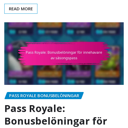
READ MORE
PASS ROYALE BONUSBELÖNINGAR
Pass Royale:
Bonusbelöningar för