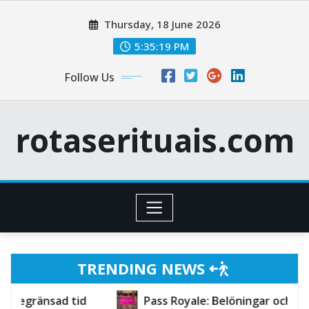
Skip
Thursday, 18 June 2026
to
content
5:35:21 PM
Follow Us
rotaserituais.com
TRENDING NEWS
Pass Royale: Belöningar och progression i nivåer