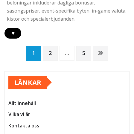
belöningar inkluderar dagliga bonusar,
säsongspriser, event-specifika byten, in-game valuta,
kistor och specialerbjudanden.
▾
Posts
1
2
…
5
pagination
LÄNKAR
Allt innehåll
Vilka vi är
Kontakta oss