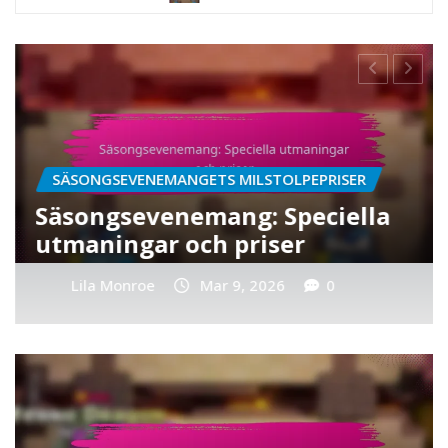
PASS ROYALE BONUSBELÖNINGAR
Pass Royale: Dagliga
belöningar och bonusar
Lila Monroe
Mar 9, 2026
0